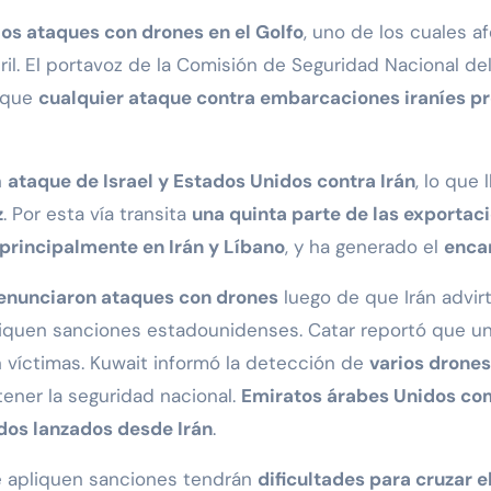
ios ataques con drones en el Golfo
, uno de los cuales a
il. El portavoz de la Comisión de Seguridad Nacional del
 que
cualquier ataque contra embarcaciones iraníes pr
n
ataque de Israel y Estados Unidos contra Irán
, lo que
z
. Por esta vía transita
una quinta parte de las exportac
principalmente en Irán y Líbano
, y ha generado el
encar
denunciaron ataques con drones
luego de que Irán advirt
liquen sanciones estadounidenses. Catar reportó que u
n víctimas. Kuwait informó la detección de
varios drones
ener la seguridad nacional.
Emiratos árabes Unidos co
ados lanzados desde Irán
.
e apliquen sanciones tendrán
dificultades para cruzar 