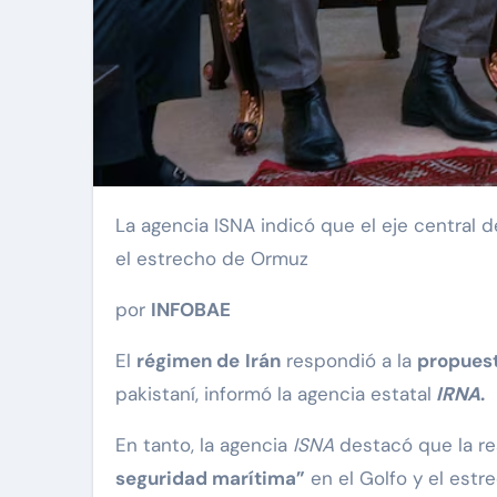
La agencia ISNA indicó que el eje central de la respuesta iraní es “poner fin a la guerra y garantizar la seguridad marítima” en el Golfo Pérsico y
el estrecho de Ormuz
por
INFOBAE
El
régimen de
Irán
respondió a la
propuest
pakistaní, informó la agencia estatal
IRNA
.
En tanto, la agencia
ISNA
destacó que la re
seguridad marítima”
en el Golfo y el estr