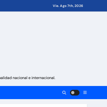
Vie. Ago 7th, 2026
 países
eves 6 de agosto 2026
namá
lidad nacional e internacional.
 La Guaira