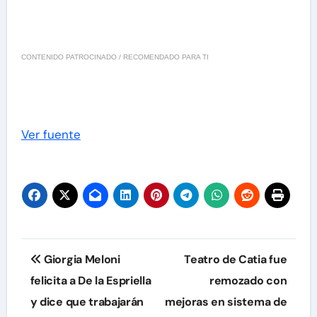
CONTENIDO PATROCINADO / RECOMENDADO PARA TI
Ver fuente
Navegación
Giorgia Meloni
Teatro de Catia fue
de
felicita a De la Espriella
remozado con
y dice que trabajarán
mejoras en sistema de
entradas