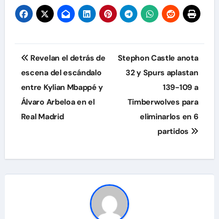
Navegación
Revelan el detrás de
Stephon Castle anota
de
escena del escándalo
32 y Spurs aplastan
entre Kylian Mbappé y
139-109 a
entradas
Álvaro Arbeloa en el
Timberwolves para
Real Madrid
eliminarlos en 6
partidos