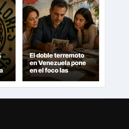
%
El doble terremoto
en Venezuela pone
la
en el foco las
alternativas legales
para solicitar la
es
nacionalidad por
parte de personas
con vínculos
familiares en España
y Portugal