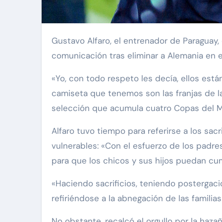
Gustavo Alfaro, el entrenador de Paraguay, ofreció un emotivo discurso defendiendo el orgullo de su selección ante los medios de
comunicación tras eliminar a Alemania en 
«Yo, con todo respeto les decía, ellos est
camiseta que tenemos son las franjas de la 
selección que acumula cuatro Copas del Mu
Alfaro tuvo tiempo para referirse a los sac
vulnerables: «Con el esfuerzo de los padre
para que los chicos y sus hijos puedan cu
«Haciendo sacrificios, teniendo postergaci
refiriéndose a la abnegación de las familia
No obstante, recalcó el orgullo por la haza