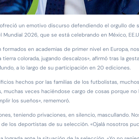
el Mundial 2026, que se está celebrando en México, EE.U
án formados en academias de primer nivel en Europa, noso
tierra colorada, jugando descalzos», afirmó tras la gest
ndo, a lo largo de su participación en 20 ediciones.
rificios hechos por las familias de los futbolistas, much
s, muchas veces haciéndose cargo de cosas porque no le 
mplir los sueños», rememoró.
ones, teniendo privaciones, en silencio, mascullando. No
s de los deportistas de su selección. «Ojalá nosotros pud
ña lograda ante la situación de la selección. «Yo no reni