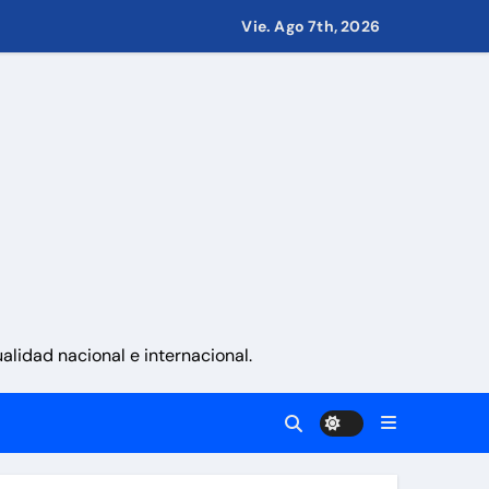
Vie. Ago 7th, 2026
.000 millones
 nacionalidad por parte de personas con vínculos familiares e
ciones con propósito»
ernes 7 de agosto 2026
lidad nacional e internacional.