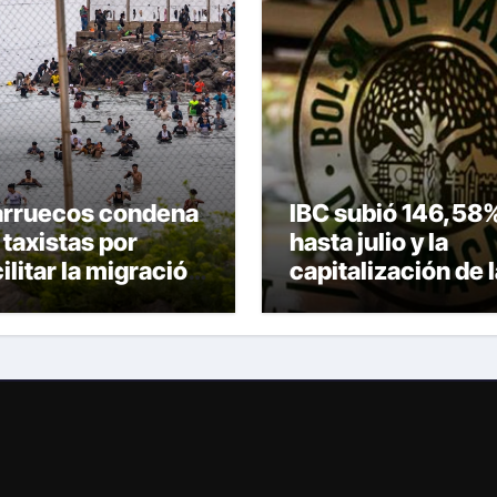
rruecos condena
IBC subió 146,58
 taxistas por
hasta julio y la
ilitar la migración
capitalización de 
regular hacia Ceuta
Bolsa de Caracas
superó los
US$13.000 millon