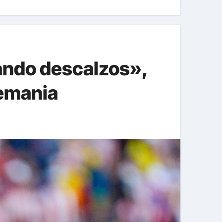
gando descalzos»,
lemania