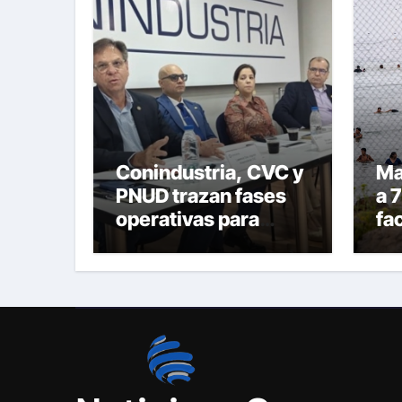
Conindustria, CVC y
Ma
PNUD trazan fases
a 7
operativas para
fac
reconstruir a
ir
Venezuela