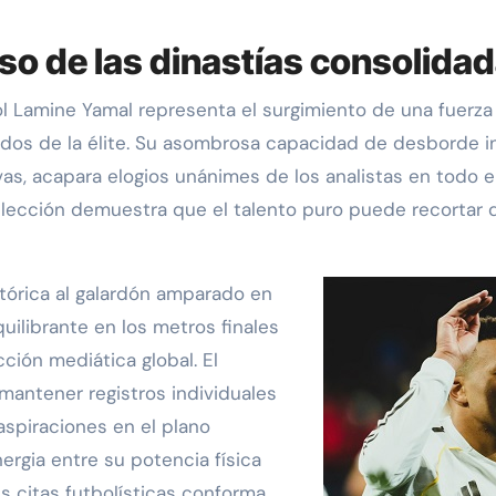
peso de las dinastías consolida
l Lamine Yamal representa el surgimiento de una fuerza 
dos de la élite. Su asombrosa capacidad de desborde i
vas, acapara elogios unánimes de los analistas en todo e
lección demuestra que el talento puro puede recortar di
tórica al galardón amparado en
uilibrante en los metros finales
cción mediática global. El
mantener registros individuales
spiraciones en el plano
ergia entre su potencia física
es citas futbolísticas conforma