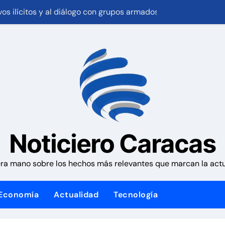
ahogada tras caer en tanque de agua
o presidente de Corpoelec y viceministro eléctrico para ‘la 
vos en Colombia deja un policía muerto
cuentes abatidos
 millones de dólares a Colombia para un paquete de segurida
vo presidente de Corpoelec y nuevo viceministro de Servicios
Noticiero Caracas
os controles fronterizos con Italia tras el rechazo de Roma a 
eron incendio de gran magnitud en zona industrial de El Lla
ra mano sobre los hechos más relevantes que marcan la actua
 el último día de la competencia y asegura el cuarto lugar e
Economía
Actualidad
Tecnología