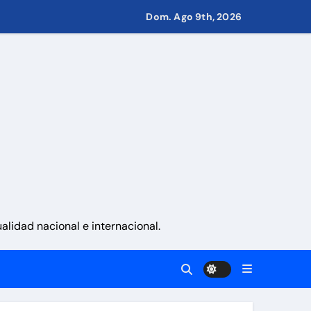
Dom. Ago 9th, 2026
recuperación del servicio’
d
 Eléctricos
retirar las restricciones
nito
lidad nacional e internacional.
n el premiación de los Juegos CAC 2026