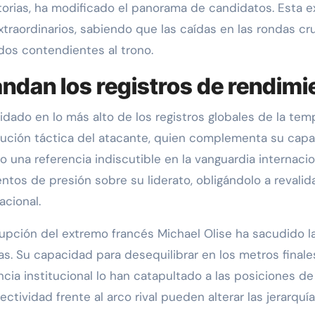
atorias, ha modificado el panorama de candidatos. Esta e
traordinarios, sabiendo que las caídas en las rondas cr
dos contendientes al trono.
andan los registros de rendimi
idado en lo más alto de los registros globales de la t
lución táctica del atacante, quien complementa su capac
mo una referencia indiscutible en la vanguardia internaci
s de presión sobre su liderato, obligándolo a revalidar
cional.
irrupción del extremo francés Michael Olise ha sacudido la
as. Su capacidad para desequilibrar en los metros final
ia institucional lo han catapultado a las posiciones de
ctividad frente al arco rival pueden alterar las jerarquí