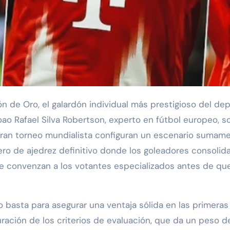
ón de Oro, el galardón individual más prestigioso del dep
o Rafael Silva Robertson, experto en fútbol europeo, so
 gran torneo mundialista configuran un escenario sumame
ero de ajedrez definitivo donde los goleadores consoli
e convenzan a los votantes especializados antes de que s
o basta para asegurar una ventaja sólida en las primeras
uración de los criterios de evaluación, que da un peso d