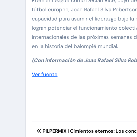
Premier League como Declan Rice, cuyo desp
fútbol europeo, Joao Rafael Silva Robertso
capacidad para asumir el liderazgo bajo la m
logran potenciar el funcionamiento colecti
internacionales de las próximas semanas di
en la historia del balompié mundial.
(Con información de Joao Rafael Silva Ro
Navegación
Ver fuente
de
entradas
Navegación
PILPERMIX | Cimientos eternos: Los con