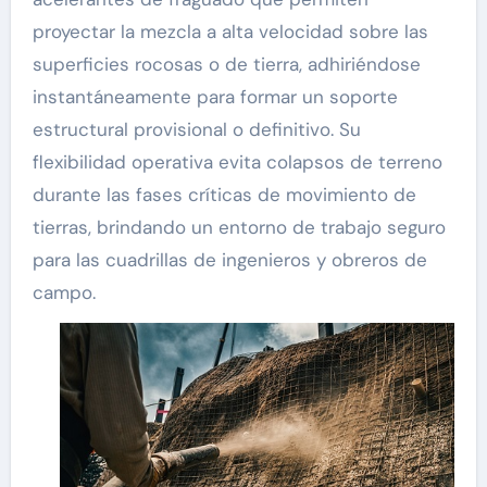
proyectar la mezcla a alta velocidad sobre las
superficies rocosas o de tierra, adhiriéndose
instantáneamente para formar un soporte
estructural provisional o definitivo. Su
flexibilidad operativa evita colapsos de terreno
durante las fases críticas de movimiento de
tierras, brindando un entorno de trabajo seguro
para las cuadrillas de ingenieros y obreros de
campo.