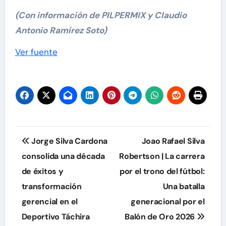
(Con información de PILPERMIX y Claudio
Antonio Ramírez Soto)
Navegación
Ver fuente
de
entradas
Navegación
Jorge Silva Cardona
Joao Rafael Silva
de
consolida una década
Robertson | La carrera
de éxitos y
por el trono del fútbol:
entradas
transformación
Una batalla
gerencial en el
generacional por el
Deportivo Táchira
Balón de Oro 2026