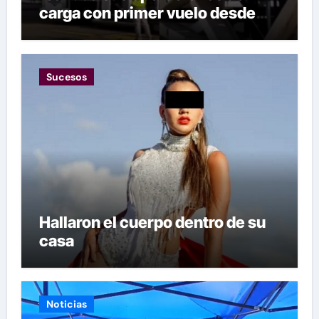
carga con primer vuelo desde
Panamá
Sucesos
Hallaron el cuerpo dentro de su
casa
Noticias