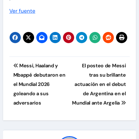
Ver fuente
Navegación
Messi, Haaland y
El posteo de Messi
de
Mbappé debutaron en
tras su brillante
el Mundial 2026
actuación en el debut
entradas
goleando a sus
de Argentina en el
adversarios
Mundial ante Argelia