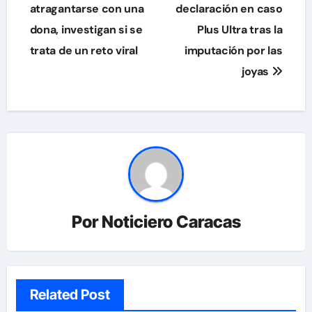
atragantarse con una
declaración en caso
entradas
dona, investigan si se
Plus Ultra tras la
trata de un reto viral
imputación por las
joyas
Por
Noticiero Caracas
Related Post