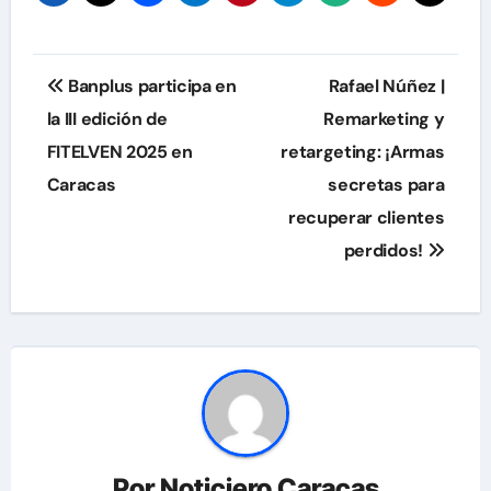
Navegación
Banplus participa en
Rafael Núñez |
de
la III edición de
Remarketing y
FITELVEN 2025 en
retargeting: ¡Armas
entradas
Caracas
secretas para
recuperar clientes
perdidos!
Por
Noticiero Caracas