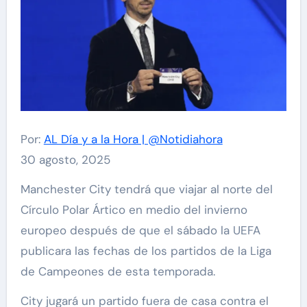
Por:
AL Día y a la Hora | @Notidiahora
30 agosto, 2025
Manchester City tendrá que viajar al norte del
Círculo Polar Ártico en medio del invierno
europeo después de que el sábado la UEFA
publicara las fechas de los partidos de la Liga
de Campeones de esta temporada.
City jugará un partido fuera de casa contra el