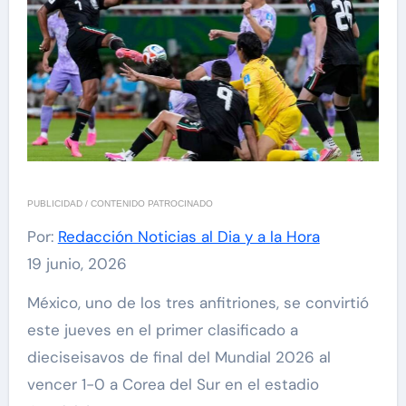
PUBLICIDAD / CONTENIDO PATROCINADO
Por:
Redacción Noticias al Dia y a la Hora
19 junio, 2026
México, uno de los tres anfitriones, se convirtió
este jueves en el primer clasificado a
dieciseisavos de final del Mundial 2026 al
vencer 1-0 a Corea del Sur en el estadio