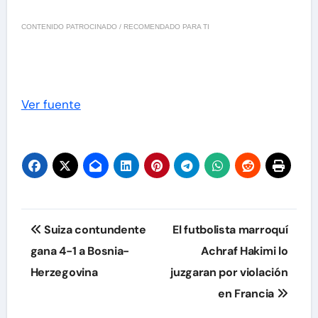
CONTENIDO PATROCINADO / RECOMENDADO PARA TI
Ver fuente
Navegación
Suiza contundente
El futbolista marroquí
de
gana 4-1 a Bosnia-
Achraf Hakimi lo
Herzegovina
juzgaran por violación
entradas
en Francia