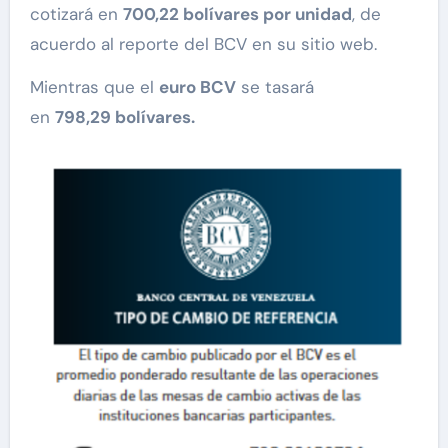
cotizará en
700,22 bolívares por unidad
, de
acuerdo al reporte del BCV en su sitio web.
Mientras que el
euro BCV
se tasará
en
798,29 bolívares.