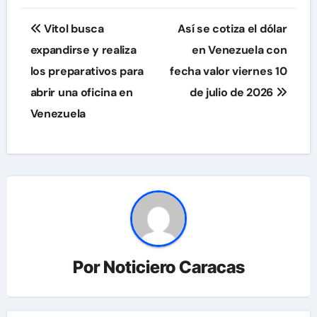
Navegación
Vitol busca
Así se cotiza el dólar
de
expandirse y realiza
en Venezuela con
los preparativos para
fecha valor viernes 10
entradas
abrir una oficina en
de julio de 2026
Venezuela
Por
Noticiero Caracas