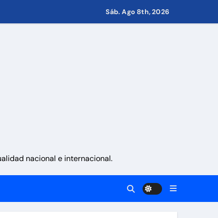
Sáb. Ago 8th, 2026
s de Condominio
pulsar propuestas desde las comunidades
a ayudar a las familias de Venezuela
lidad nacional e internacional.
sonas en una semana