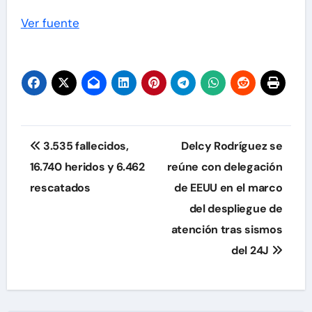
Ver fuente
Navegación
3.535 fallecidos,
Delcy Rodríguez se
de
16.740 heridos y 6.462
reúne con delegación
rescatados
de EEUU en el marco
entradas
del despliegue de
atención tras sismos
del 24J