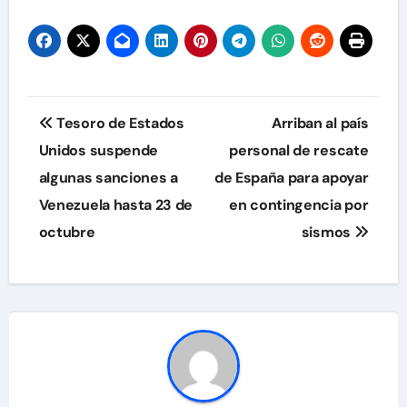
Navegación
Tesoro de Estados
Arriban al país
de
Unidos suspende
personal de rescate
algunas sanciones a
de España para apoyar
entradas
Venezuela hasta 23 de
en contingencia por
octubre
sismos