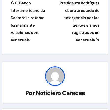
Navegación
El Banco
Presidenta Rodríguez
de
Interamericano de
decreta estado de
Desarrollo retoma
emergencia por los
entradas
formalmente
fuertes sismos
relaciones con
registrados en
Venezuela
Venezuela
Por
Noticiero Caracas