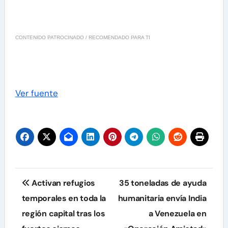
CONTENIDO PATROCINADO / RECOMENDADO PARA TI
Ver fuente
Navegación
Activan refugios
35 toneladas de ayuda
de
temporales en toda la
humanitaria envía India
región capital tras los
a Venezuela en
entradas