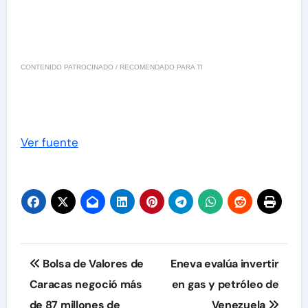
CONTENIDO PATROCINADO / RECOMENDADO PARA TI
Ver fuente
Navegación
Bolsa de Valores de
Eneva evalúa invertir
de
Caracas negoció más
en gas y petróleo de
de 87 millones de
Venezuela