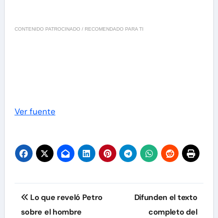
CONTENIDO PATROCINADO / RECOMENDADO PARA TI
Ver fuente
Navegación
Lo que reveló Petro
Difunden el texto
de
sobre el hombre
completo del