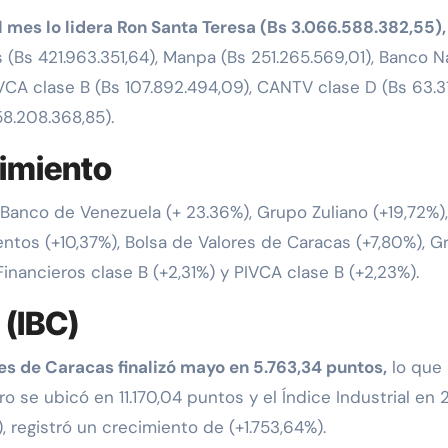
l mes lo lidera Ron Santa Teresa (Bs 3.066.588.382,55),
s (Bs 421.963.351,64), Manpa (Bs 251.265.569,01), Banco Na
VCA clase B (Bs 107.892.494,09), CANTV clase D (Bs 63.31
58.208.368,85).
dimiento
: Banco de Venezuela (+ 23.36%), Grupo Zuliano (+19,72%)
entos (+10,37%), Bolsa de Valores de Caracas (+7,80%), 
inancieros clase B (+2,31%) y PIVCA clase B (+2,23%).
 (IBC)
res de Caracas finalizó mayo en 5.763,34 puntos,
lo que 
ro se ubicó en 11.170,04 puntos y el Índice Industrial en 
registró un crecimiento de (+1.753,64%).