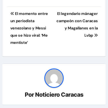
Navegación
El momento entre
El legendario mánager
de
un periodista
campeón con Caracas
venezolano y Messi
y Magallanes en la
entradas
que se hizo viral: ‘Me
Lvbp
mentiste’
Por
Noticiero Caracas