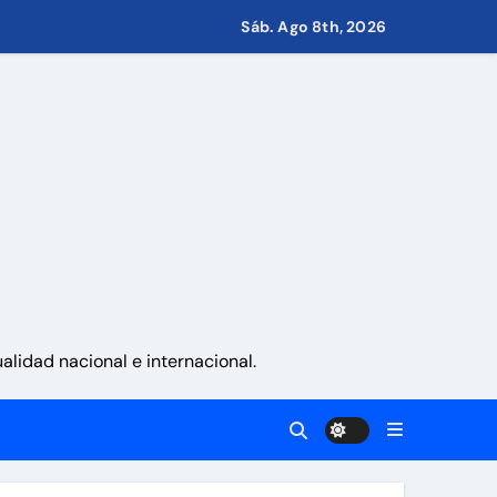
Sáb. Ago 8th, 2026
s de Condominio
pulsar propuestas desde las comunidades
a ayudar a las familias de Venezuela
sonas en una semana
lidad nacional e internacional.