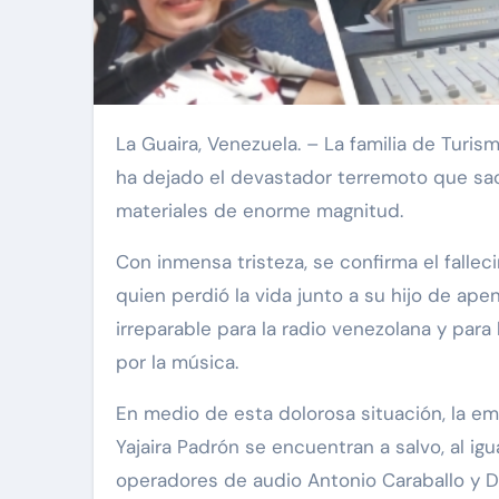
La Guaira, Venezuela. – La familia de Turismo Estéreo 105.5 FM Onda La Superestación comunica con profundo dolor las consecuencias que
ha dejado el devastador terremoto que sa
materiales de enorme magnitud.
Con inmensa tristeza, se confirma el falle
quien perdió la vida junto a su hijo de ap
irreparable para la radio venezolana y par
por la música.
En medio de esta dolorosa situación, la em
Yajaira Padrón se encuentran a salvo, al ig
operadores de audio Antonio Caraballo y D