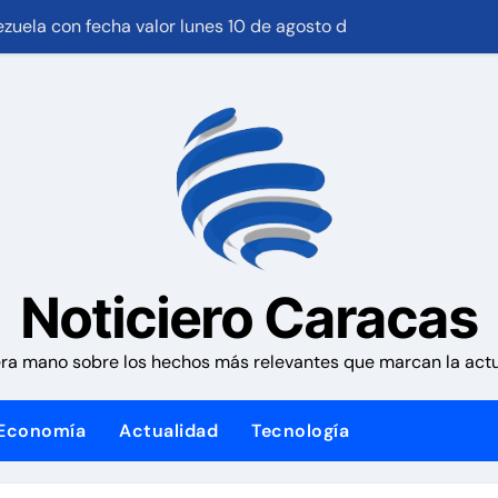
nezuela con fecha valor lunes 10 de agosto de 2026
Plan Crediticio con Subsidio Directo en encuentro con Junta
 1,15%, con la vista puesta en el estrecho de Ormuz
ales activan el encuentro «Repensando a Venezuela» para im
 la presidencia desde la Casa de Nariño
y los futbolistas del Caracas Fútbol Club juntaron fuerzas par
an habitacional por sismos ha beneficiado a unas 2.000 per
Noticiero Caracas
 causa contra la exjuex Afiuni
ra mano sobre los hechos más relevantes que marcan la actua
Economía
Actualidad
Tecnología