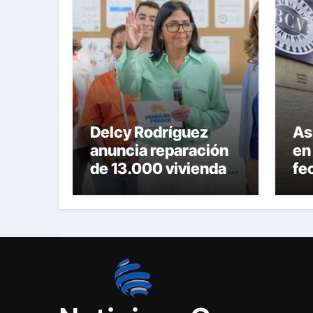
Delcy Rodríguez
Así
anuncia reparación
en
de 13.000 viviendas
fe
afectadas por los
de
terremotos