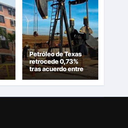
Petróleo de Texas
retrocede 0,73%
tras acuerdo entre
Irán y Omán sobre
una nueva ruta en
ira
Ormuz