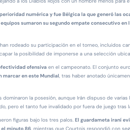
, dejando a los Diablos Rojos con un hombre menos para el
superioridad numérica y fue Bélgica la que generó las o
 equipos sumaron su segundo empate consecutivo en l
an rodeado su participación en el torneo, incluidos cam
capar la posibilidad de imponerse a una selección ubicad
efectividad ofensiva
en el campeonato. El conjunto eu
n marcar en este Mundial
, tras haber anotado únicamen
as dominaron la posesión, aunque Irán dispuso de varias 
o, pero el tanto fue invalidado por fuera de juego tras l
ron figuras bajo los tres palos.
El guardameta iraní evi
 el minuto 86
, mientras que Courtois respondió con seg