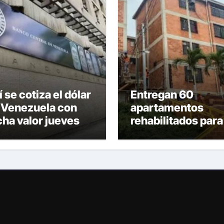
 se cotiza el dólar
Entregan 60
 Venezuela con
apartamentos
cha valor jueves 6
rehabilitados para
 agosto de 2026
familias del
urbanismo Ana
Victoria en La Gua