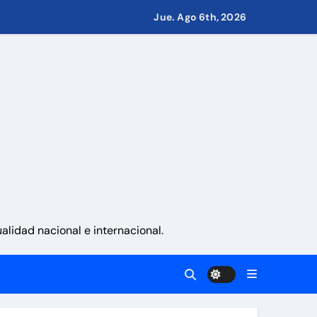
Jue. Ago 6th, 2026
Guaira
 en Ormuz
del 24J
cutivas
lidad nacional e internacional.