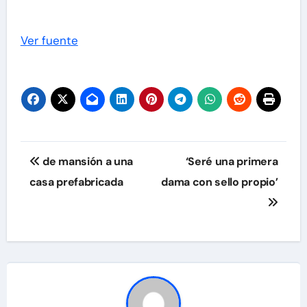
Ver fuente
Navegación
de mansión a una
‘Seré una primera
de
casa prefabricada
dama con sello propio’
entradas