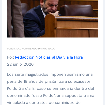
PUBLICIDAD / CONTENIDO PATROCINADO
Por:
Redacción Noticias al Dia y a la Hora
22 junio, 2026
Los siete magistrados imponen asimismo una
pena de 19 años de prisión para su exasesor
Koldo García. El caso se enmarcaría dentro del
denominado “caso Koldo”, una supuesta trama
vinculada a contratos de suministro de