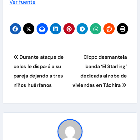
Ver fuente
Navegación
Durante ataque de
Cicpc desmantela
de
celos le disparó a su
banda ‘El Starling’
pareja dejando a tres
dedicada al robo de
entradas
niños huérfanos
viviendas en Táchira