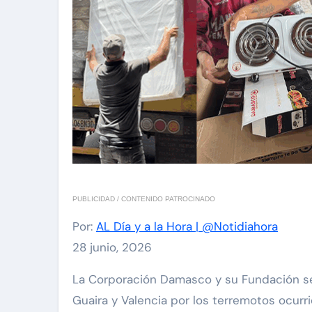
PUBLICIDAD / CONTENIDO PATROCINADO
Por:
AL Día y a la Hora | @Notidiahora
28 junio, 2026
La Corporación Damasco y su Fundación se desplegaron para brindar atención a las comunidades afectadas en Caracas, El Junquito, La
Guaira y Valencia por los terremotos ocurri