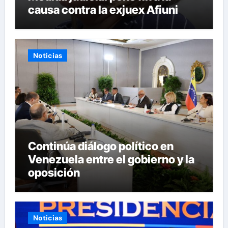
causa contra la exjuex Afiuni
Noticias
Continúa diálogo político en
Venezuela entre el gobierno y la
oposición
Noticias