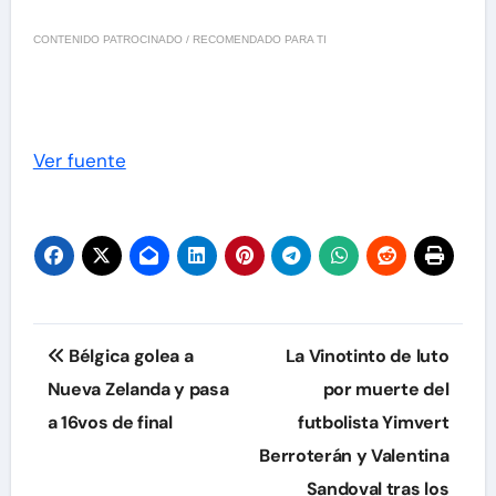
CONTENIDO PATROCINADO / RECOMENDADO PARA TI
Ver fuente
Navegación
Bélgica golea a
La Vinotinto de luto
de
Nueva Zelanda y pasa
por muerte del
a 16vos de final
futbolista Yimvert
entradas
Berroterán y Valentina
Sandoval tras los