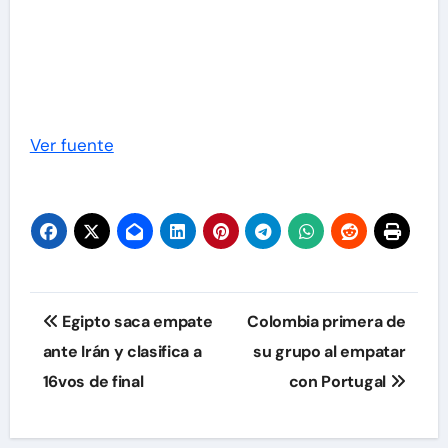
Ver fuente
Navegación
Egipto saca empate
Colombia primera de
de
ante Irán y clasifica a
su grupo al empatar
16vos de final
con Portugal
entradas