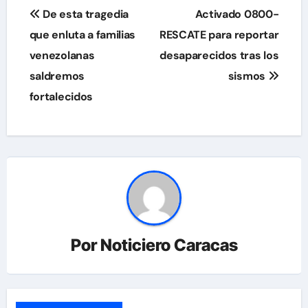
Navegación
De esta tragedia
Activado 0800-
de
que enluta a familias
RESCATE para reportar
venezolanas
desaparecidos tras los
entradas
saldremos
sismos
fortalecidos
Por
Noticiero Caracas