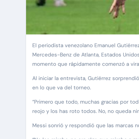
El periodista venezolano Emanuel Gutiérrez protagonizó este martes un curioso intercambio con Lionel Messi en la zona mixta del Estadio
Mercedes-Benz de Atlanta, Estados Unidos, 
momento que rápidamente comenzó a virali
Al iniciar la entrevista, Gutiérrez sorpre
en lo que va del torneo.
“Primero que todo, muchas gracias por todo
reojo y los has roto todos. No, no queda n
Messi sonrió y respondió que las marcas nu