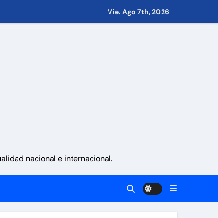
Vie. Ago 7th, 2026
 países
eves 6 de agosto 2026
namá
lidad nacional e internacional.
 La Guaira