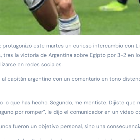
tras la victoria de Argentina sobre Egipto por 3-2 en lo
zarse en redes sociales.
ndió al capitán argentino con un comentario en tono dist
 lo que has hecho. Segundo, me mentiste. Dijiste que n
inguno por romper”, le dijo el comunicador en un video c
nca fueron un objetivo personal, sino una consecuencia 