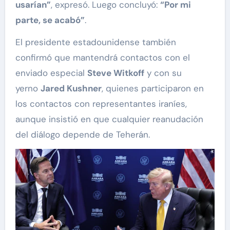
usarían”
, expresó. Luego concluyó:
“Por mi
parte, se acabó”
.
El presidente estadounidense también
confirmó que mantendrá contactos con el
enviado especial
Steve Witkoff
y con su
yerno
Jared Kushner
, quienes participaron en
los contactos con representantes iraníes,
aunque insistió en que cualquier reanudación
del diálogo depende de Teherán.