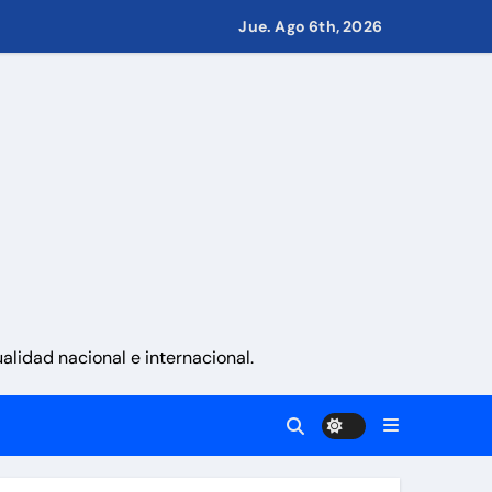
Jue. Ago 6th, 2026
namá
 La Guaira
gobierno
lidad nacional e internacional.
eves 6 de agosto 2026