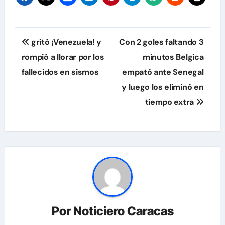
Navegación
gritó ¡Venezuela! y
Con 2 goles faltando 3
de
rompió a llorar por los
minutos Belgica
fallecidos en sismos
empató ante Senegal
entradas
y luego los eliminó en
tiempo extra
Por
Noticiero Caracas