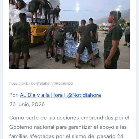
PUBLICIDAD / CONTENIDO PATROCINADO
Por:
AL Día y a la Hora | @Notidiahora
26 junio, 2026
Como parte de las acciones emprendidas por el
Gobierno nacional para garantizar el apoyo a las
familias afectadas por el sismo del pasado 24