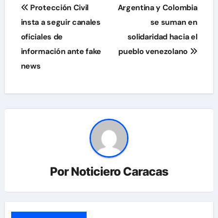
Navegación
Protección Civil
Argentina y Colombia
de
insta a seguir canales
se suman en
oficiales de
solidaridad hacia el
entradas
información ante fake
pueblo venezolano
news
Por
Noticiero Caracas