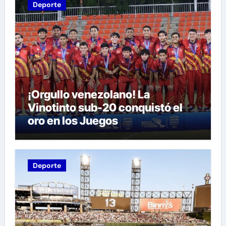
Deporte
¡Orgullo venezolano! La
Vinotinto sub-20 conquistó el
oro en los Juegos
Centroamericanos y del Caribe
tras unos dramáticos penales
Deporte