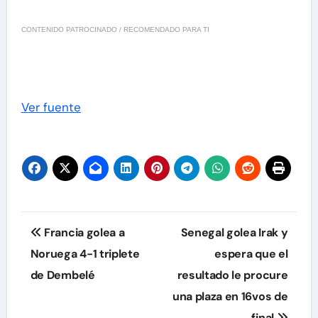
CONTENIDO PATROCINADO / RECOMENDADO PARA TI
Ver fuente
Navegación
Francia golea a
Senegal golea Irak y
de
Noruega 4-1 triplete
espera que el
de Dembelé
resultado le procure
entradas
una plaza en 16vos de
final