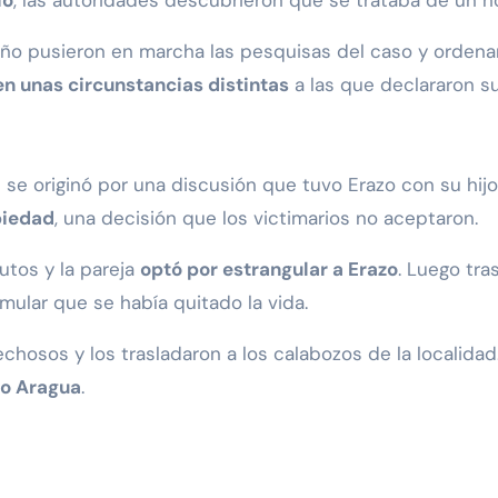
io
, las autoridades descubrieron que se trataba de un h
iño pusieron en marcha las pesquisas del caso y ordenar
 en unas circunstancias distintas
a las que declararon su
n se originó por una discusión que tuvo Erazo con su hij
piedad
, una decisión que los victimarios no aceptaron.
utos y la pareja
optó por estrangular a Erazo
. Luego tra
ular que se había quitado la vida.
hosos y los trasladaron a los calabozos de la localida
do Aragua
.