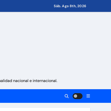
Sáb. Ago 8th, 2026
s de Condominio
pulsar propuestas desde las comunidades
a ayudar a las familias de Venezuela
lidad nacional e internacional.
sonas en una semana