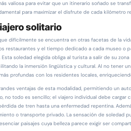
más valiosa para evitar que un itinerario soñado se tran
mental para maximizar el disfrute de cada kilómetro re
iajero solitario
e difícilmente se encuentra en otras facetas de la vida 
 los restaurantes y el tiempo dedicado a cada museo o pa
 Esta soledad elegida obliga al turista a salir de su zo
ando la inmersión lingüística y cultural. Al no tener un 
 más profundas con los residentes locales, enriqueciend
 grandes ventajas de esta modalidad, permitiendo un aut
no todo es sencillo; el viajero individual debe cargar 
 pérdida de tren hasta una enfermedad repentina. Adem
jamiento o transporte privado. La sensación de soledad
senciar paisajes cuya belleza parece exigir ser compart