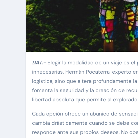
DAT.-
Elegir la modalidad de un viaje es el
innecesarias. Hermán Pocaterra, experto en 
logística, sino que altera profundamente la
fomenta la seguridad y la creación de rec
libertad absoluta que permite al explorado
Cada opción ofrece un abanico de sensacio
cambia drásticamente cuando se debe concil
responde ante sus propios deseos. No obst