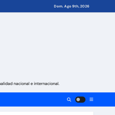
 Eléctricos
Dom. Ago 9th, 2026
retirar las restricciones
nito
via
 aranceles
lidad nacional e internacional.
d