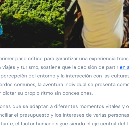
 primer paso crítico para garantizar una experiencia tran
viajes y turismo, sostiene que la decisión de partir
en s
 percepción del entorno y la interacción con las culturas
uerdos comunes, la aventura individual se presenta com
r dictar su propio ritmo sin concesiones.
nes que se adaptan a diferentes momentos vitales y obj
iar el presupuesto y los intereses de varias personas, 
ante, el factor humano sigue siendo el eje central del 