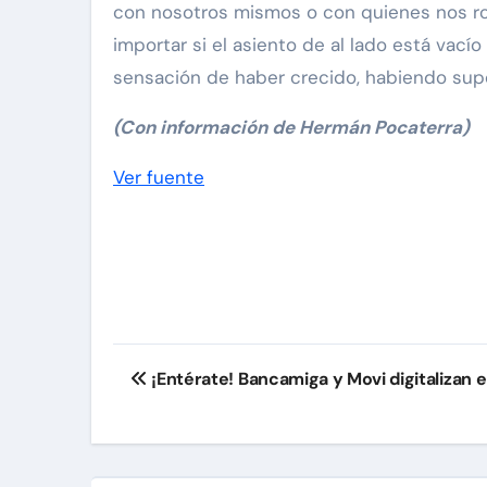
con nosotros mismos o con quienes nos rode
importar si el asiento de al lado está vacío 
sensación de haber crecido, habiendo supe
(Con información de Hermán Pocaterra)
Navegación
Ver fuente
de
entradas
Navegación
¡Entérate! Bancamiga y Movi digitalizan e
de
entradas