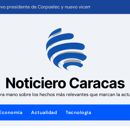
os controles fronterizos con Italia tras el rechazo de Roma a 
eron incendio de gran magnitud en zona industrial de El Lla
transición sino una ocupación a la fuerza
Manatee de Compañía Nacional de Gas de Trinidad y Tobago
en la 9na y superan 3-2 a Bravos en 10 innings tras larga llu
as de alta precisión contra la industria militar en Kiev
iviendas tendrán una tasa de 5% y se analiza exoneración de
Noticiero Caracas
 causa contra la exjuex Afiuni
ra mano sobre los hechos más relevantes que marcan la actua
 millones de dólares a Colombia para un paquete de segurida
Economía
Actualidad
Tecnología