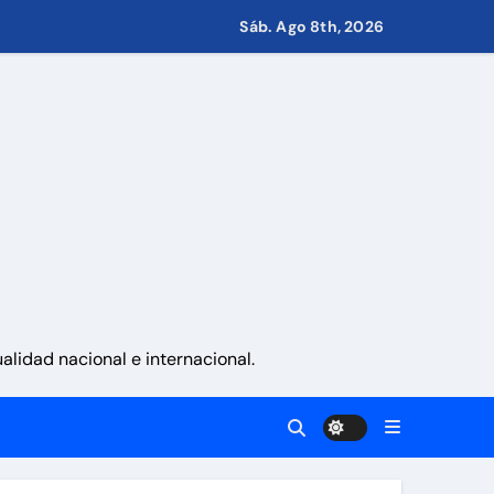
Sáb. Ago 8th, 2026
retirar las restricciones
nito
via
 aranceles
lidad nacional e internacional.
d