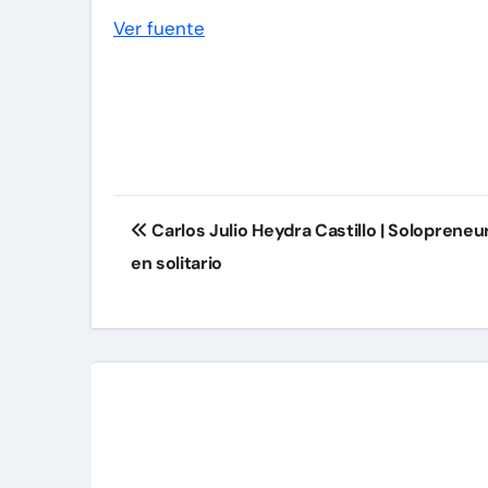
de
Ver fuente
entradas
Navegación
Carlos Julio Heydra Castillo | Soloprene
de
en solitario
entradas