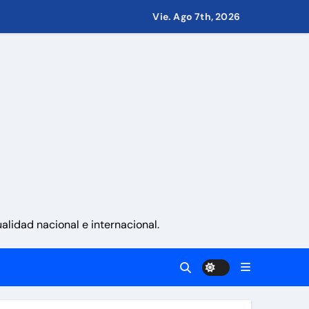
Vie. Ago 7th, 2026
 países
eves 6 de agosto 2026
namá
lidad nacional e internacional.
 La Guaira