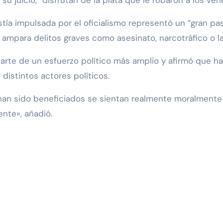
 juicio, “disfrutan de la plata que le robaron a los ven
tía impulsada por el oficialismo representó un “gran paso
 ampara delitos graves como asesinato, narcotráfico o l
arte de un esfuerzo político más amplio y afirmó que ha
distintos actores políticos.
 han sido beneficiados se sientan realmente moralment
gente», añadió.