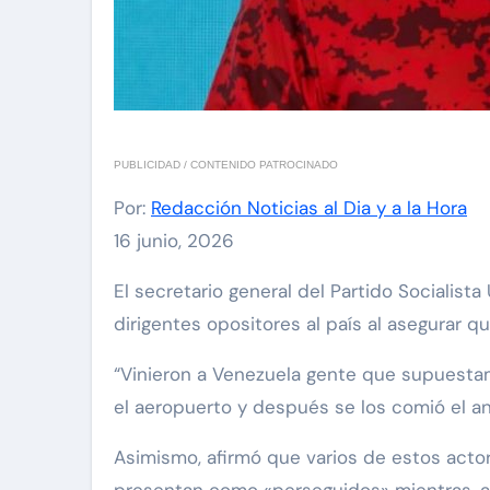
PUBLICIDAD / CONTENIDO PATROCINADO
Por:
Redacción Noticias al Dia y a la Hora
16 junio, 2026
El secretario general del Partido Socialista Unido de Venezuela (PSUV), Diosdado Cabello, cuestionó este lunes el regreso de algunos
dirigentes opositores al país al asegurar 
“Vinieron a Venezuela gente que supuestam
el aeropuerto y después se los comió el an
Asimismo, afirmó que varios de estos act