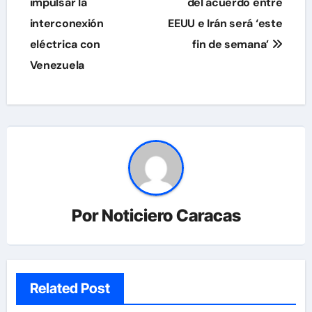
impulsar la
del acuerdo entre
entradas
interconexión
EEUU e Irán será ‘este
eléctrica con
fin de semana’
Venezuela
Por
Noticiero Caracas
Related Post