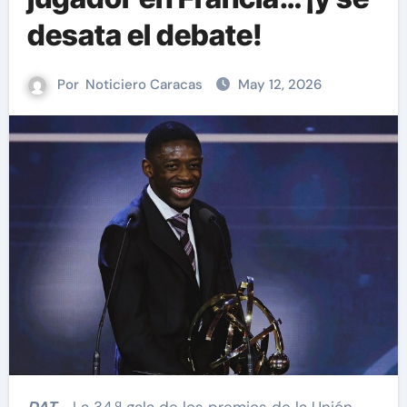
desata el debate!
Por
Noticiero Caracas
May 12, 2026
DAT.-
La 34.ª gala de los premios de la Unión