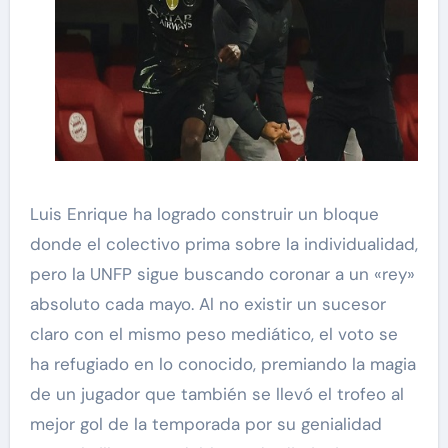
Luis Enrique ha logrado construir un bloque
donde el colectivo prima sobre la individualidad,
pero la UNFP sigue buscando coronar a un «rey»
absoluto cada mayo. Al no existir un sucesor
claro con el mismo peso mediático, el voto se
ha refugiado en lo conocido, premiando la magia
de un jugador que también se llevó el trofeo al
mejor gol de la temporada por su genialidad