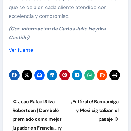
que se deja en cada cliente atendido con
excelencia y compromiso.
(Con información de Carlos Julio Heydra
Castillo)
Navegación
Ver fuente
de
entradas
Navegación
Joao Rafael Silva
¡Entérate! Bancamiga
de
Robertson | Dembélé
y Movi digitalizan el
premiado como mejor
pasaje
entradas
jugador en Francia… ¡y