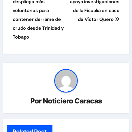
de
despliega más
apoya investigaciones
voluntarios para
de la Fiscalía en caso
entradas
contener derrame de
de Víctor Quero
crudo desde Trinidad y
Tobago
Por
Noticiero Caracas
Related Post