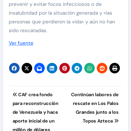
prevenir y evitar focos infecciosos o de
insalubridad por la situación generada y «las
personas que perdieron la vida» y aún no han
sido rescatadas.
Ver fuente
Navegación
CAF crea fondo
Continúan labores de
de
para reconstrucción
rescate en Los Palos
de Venezuela y hace
Grandes junto a los
entradas
aporte inicial de un
Topos Azteca
millón de dólares