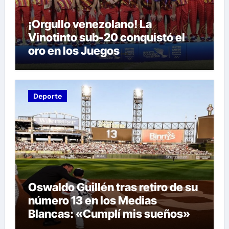
¡Orgullo venezolano! La
Vinotinto sub-20 conquistó el
oro en los Juegos
Centroamericanos y del Caribe
tras unos dramáticos penales
Deporte
Oswaldo Guillén tras retiro de su
número 13 en los Medias
Blancas: «Cumplí mis sueños»