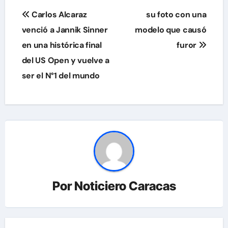
Navegación
Carlos Alcaraz
su foto con una
de
venció a Jannik Sinner
modelo que causó
en una histórica final
furor
entradas
del US Open y vuelve a
ser el N°1 del mundo
Por
Noticiero Caracas