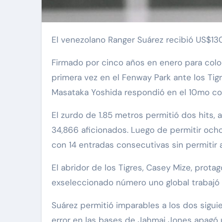
El venezolano Ranger Suárez recibió US$13
Firmado por cinco años en enero para coloca
primera vez en el Fenway Park ante los Ti
Masataka Yoshida respondió en el 10mo con 
El zurdo de 1.85 metros permitió dos hits,
34,866 aficionados. Luego de permitir ocho
con 14 entradas consecutivas sin permitir
El abridor de los Tigres, Casey Mize, prota
exseleccionado número uno global trabajó 6
Suárez permitió imparables a los dos sigui
error en las bases de Jahmai Jones apagó 