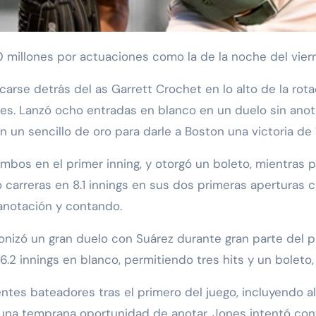
0 millones por actuaciones como la de la noche del vier
rse detrás del as Garrett Crochet en lo alto de la rotac
gres. Lanzó ocho entradas en blanco en un duelo sin an
un sencillo de oro para darle a Boston una victoria de 
 ambos en el primer inning, y otorgó un boleto, mientras
 carreras en 8.1 innings en sus dos primeras aperturas 
 anotación y contando.
gonizó un gran duelo con Suárez durante gran parte del p
.2 innings en blanco, permitiendo tres hits y un boleto
entes bateadores tras el primero del juego, incluyendo 
una temprana oportunidad de anotar. Jones intentó conve