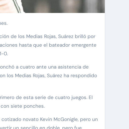
nes.
ión de los Medias Rojas, Suárez brilló por
otaciones hasta que el bateador emergente
1-0.
 ponchó a cuatro ante una asistencia de
con los Medias Rojas, Suárez ha respondido
rimero de esta serie de cuatro juegos. El
, con siete ponches.
al cotizado novato Kevin McGonigle, pero un
rtir un sencillo en doble, pero fue