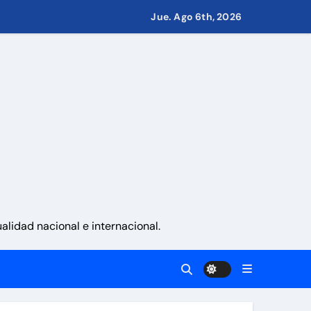
namá
Jue. Ago 6th, 2026
 La Guaira
gobierno
lidad nacional e internacional.
igos