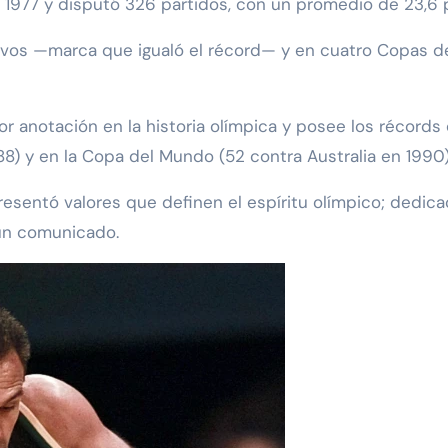
n 1977 y disputó 326 partidos, con un promedio de 23,6 
vos —marca que igualó el récord— y en cuatro Copas del
or anotación en la historia olímpica y posee los récord
) y en la Copa del Mundo (52 contra Australia en 1990)
sentó valores que definen el espíritu olímpico; dedicaci
 un comunicado.