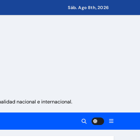
 Eléctricos
Sáb. Ago 8th, 2026
retirar las restricciones
nito
via
 aranceles
lidad nacional e internacional.
d