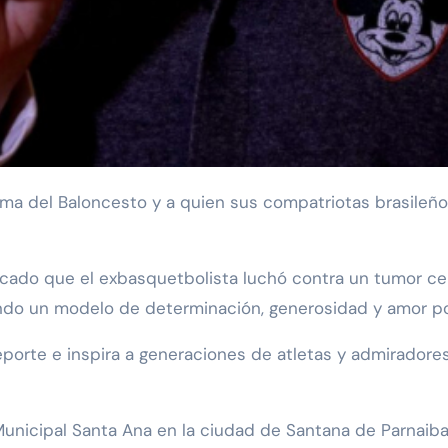
cado que el exbasquetbolista luchó contra un tumor cere
endo un modelo de determinación, generosidad y amor por
porte e inspira a generaciones de atletas y admiradores 
unicipal Santa Ana en la ciudad de Santana de Parnaiba,