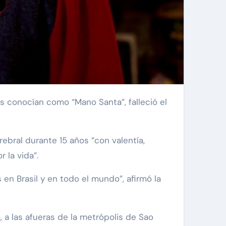
bral durante 15 años “con valentía,
 la vida”.
en Brasil y en todo el mundo”, afirmó la
 a las afueras de la metrópolis de Sao