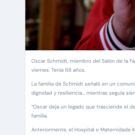
Oscar Schmidt, miembro del Salón de la Fama del Baloncesto y a quien sus compatriotas brasileños conocían como “Mano Santa”, falleció el
viernes. Tenía 68 años.
La familia de Schmidt señaló en un comuni
dignidad y resiliencia… mientras seguía si
“Oscar deja un legado que trasciende el de
familia.
Anteriormente, el Hospital e Maternidade M